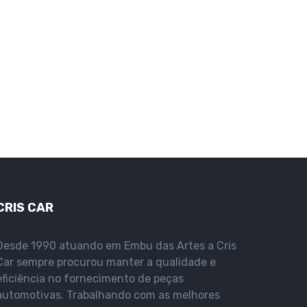
CRIS CAR
Desde 1990 atuando em Embu das Artes a Cris
Car sempre procurou manter a qualidade e
eficiência no fornecimento de peças
automotivas. Trabalhando com as melhores