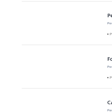
P
Po
P
F
Po
P
C
Po