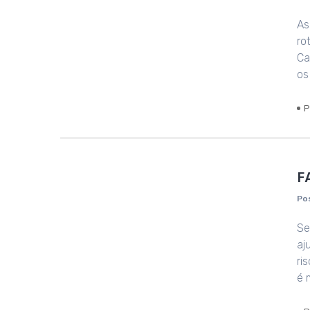
As
ro
Ca
os
P
F
Po
Se
aj
ri
é 