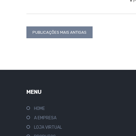
P
Navegação
PUBLICAÇÕES MAIS ANTIGAS
por
posts
MENU
HOME
A EMPRESA
LOJA VIRTUAL