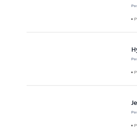
Po
P
H
Po
P
J
Po
P