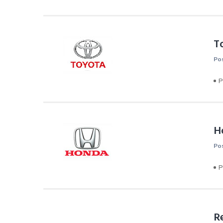
T
Po
P
H
Po
P
R