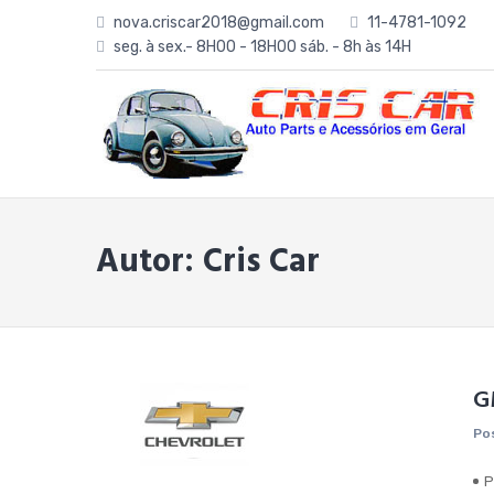
Skip
nova.criscar2018@gmail.com
11-4781-1092
to
seg. à sex.- 8H00 - 18H00 sáb. - 8h às 14H
content
Autor:
Cris Car
G
Po
P