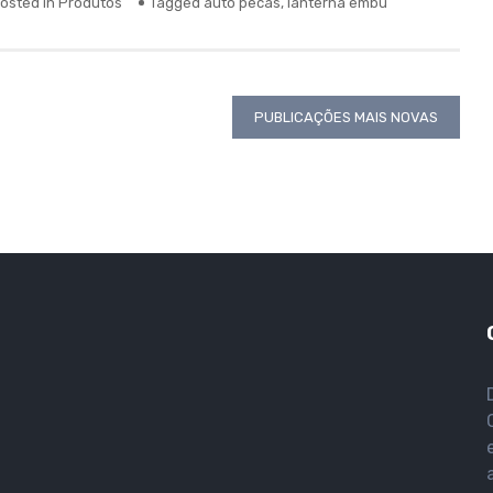
osted in
Produtos
Tagged
auto pecas
,
lanterna embu
PUBLICAÇÕES MAIS NOVAS