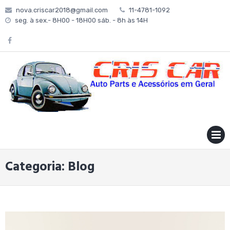
Skip
nova.criscar2018@gmail.com
11-4781-1092
to
seg. à sex.- 8H00 - 18H00 sáb. - 8h às 14H
content
MENU
Categoria:
Blog