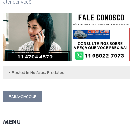
atender você.
Posted in
Notícias
,
Produtos
Navegação
PARA-CHOQUE
de
Post
MENU