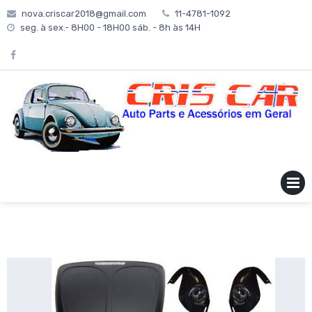
Skip
nova.criscar2018@gmail.com
11-4781-1092
to
seg. à sex.- 8H00 - 18H00 sáb. - 8h às 14H
content
MENU