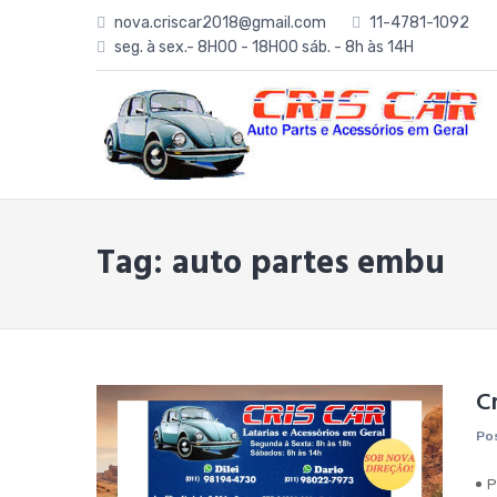
Skip
nova.criscar2018@gmail.com
11-4781-1092
to
seg. à sex.- 8H00 - 18H00 sáb. - 8h às 14H
content
Tag:
auto partes embu
Cr
Po
P