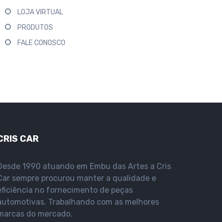
LOJA VIRTUAL
PRODUTOS
FALE CONOSCO
CRIS CAR
Desde 1990 atuando em Embu das Artes a Cris
Car sempre procurou manter a qualidade e
eficiência no fornecimento de peças
automotivas. Trabalhando com as melhores
marcas do mercado.