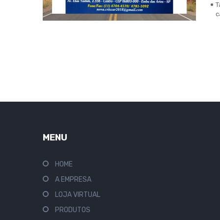
T
c
MENU
HOME
A EMPRESA
LOJA VIRTUAL
PRODUTOS