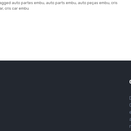
agged
auto partes embu
,
auto parts embu
,
auto peças embu
,
cris
ar
,
cris car embu