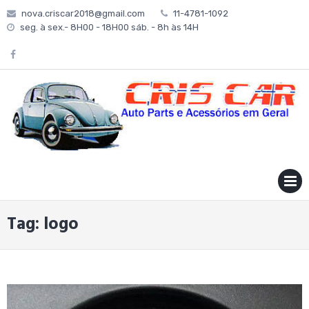
Skip
nova.criscar2018@gmail.com
11-4781-1092
to
seg. à sex.- 8H00 - 18H00 sáb. - 8h às 14H
content
MENU
Tag:
logo